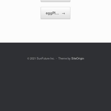
eggPl…
→
© 2021 SunFuture Inc.
Theme by
SiteOrigin