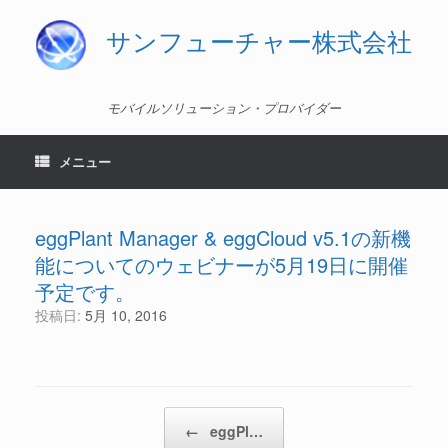
コ
ン
サンフューチャー株式会社
テ
ン
ツ
へ
モバイルソリューション・プロバイダー
ス
キ
ッ
メニュー
プ
eggPlant Manager & eggCloud v5.1の新機
能についてのウェビナーが5月19日に開催
予定です。
投稿日:
5月 10, 2016
投稿ナビゲーション
←
eggPl…